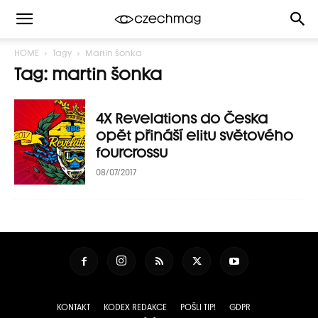
HOME
Tagy
Martin šonka
Tag: martin šonka
4X Revelations do Česka
opět přináší elitu světového
fourcrossu
08/07/2017
KONTAKT
KODEX REDAKCE
POŠLI TIP!
GDPR