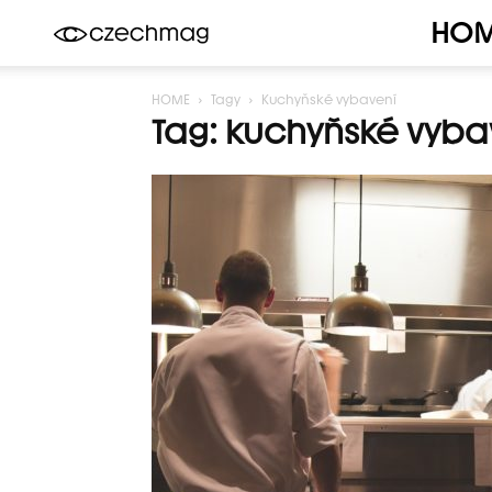
HO
Czechmag
HOME
Tagy
Kuchyňské vybavení
Tag: kuchyňské vyba