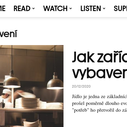
ME
READ
WATCH
LISTEN
SUP
vení
Jak zaří
vybave
20/12/2020
Jídlo je jedna ze základní
prošel poměrně dlouho evol
"potřeb" ho přetvořil do záž