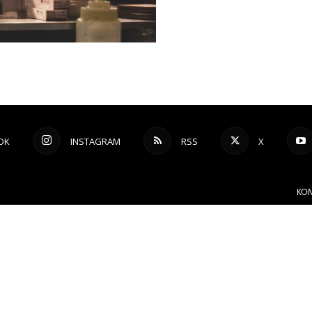
OK
INSTAGRAM
RSS
X
KON