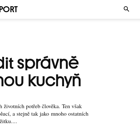
PORT
dit správně
nou kuchyň
ch životních potřeb člověka. Ten však
ucí, a stejně tak jako mnoho ostatních
itku....