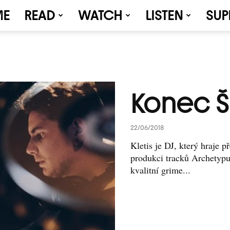
ME
READ
WATCH
LISTEN
SUP
Konec Šk
22/06/2018
Kletis je DJ, který hraje p
produkci tracků Archetypu
kvalitní grime...