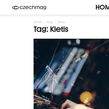
HO
Czechmag
HOME
Tagy
Kletis
Tag: Kletis