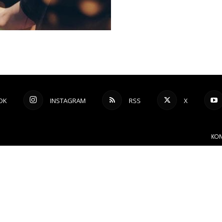
OK
INSTAGRAM
RSS
X
KON