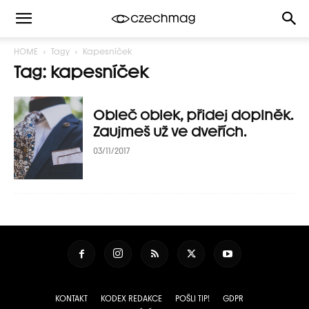
HOME
Tagy
Kapesníček
Tag: kapesníček
Obleč oblek, přidej doplněk.
Zaujmeš už ve dveřích.
03/11/2017
KONTAKT
KODEX REDAKCE
POŠLI TIP!
GDPR