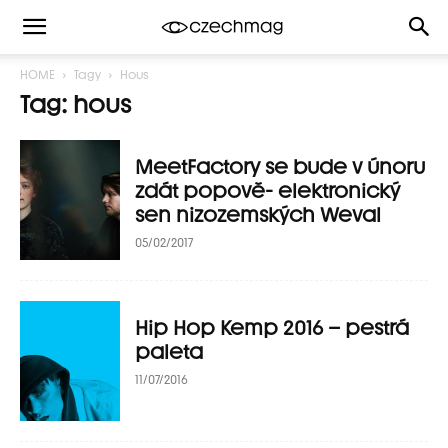
HOME
Tagy
Hous
Tag: hous
MeetFactory se bude v únoru
zdát popově- elektronický
sen nizozemských Weval
05/02/2017
Hip Hop Kemp 2016 – pestrá
paleta
11/07/2016