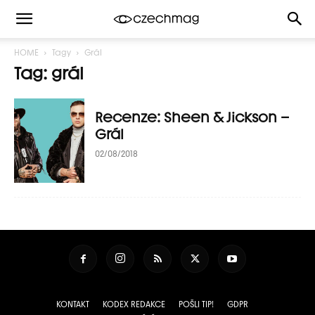
HOME
Tagy
Grál
Tag: grál
Recenze: Sheen & Jickson –
Grál
02/08/2018
KONTAKT
KODEX REDAKCE
POŠLI TIP!
GDPR