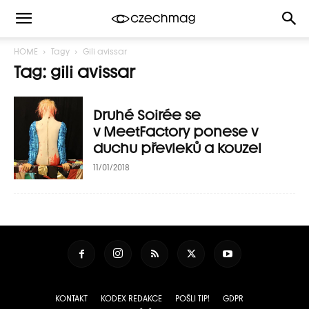
HOME
Tagy
Gili avissar
Tag: gili avissar
Druhé Soirée se
v MeetFactory ponese v
duchu převleků a kouzel
11/01/2018
KONTAKT
KODEX REDAKCE
POŠLI TIP!
GDPR