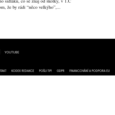
 sídláku, co se znaj od školky, v 1.C
tom, že by rádi “něco velkýho”,...
YOUTUBE
TAKT
KODEX REDAKCE
POŠLI TIP!
GDPR
FINANCOVÁNÍ A PODPORA EU