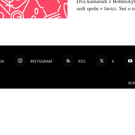
Dva kamarádi z Bohnickýho
sedí spolu v lavici. Sní o 
OK
INSTAGRAM
RSS
X
KON