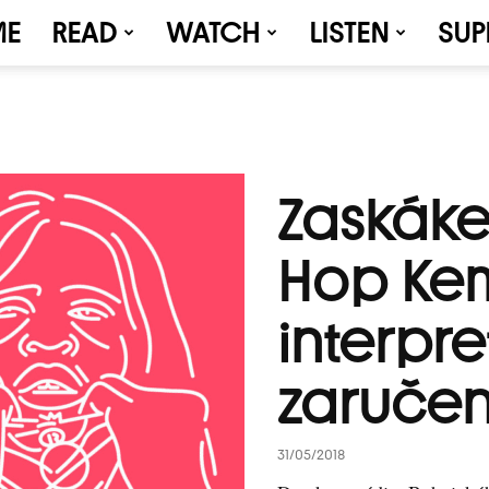
ME
READ
WATCH
LISTEN
SUP
Zaskákej
Hop Kem
interpret
zaručen
31/05/2018