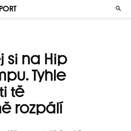
PORT
 si na Hip
pu. Tyhle
i tě
ě rozpálí