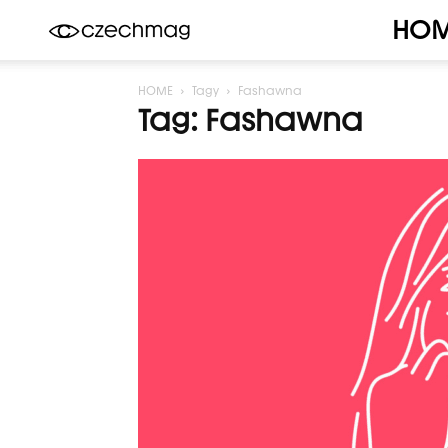
HO
Czechmag
HOME
Tagy
Fashawna
Tag: Fashawna