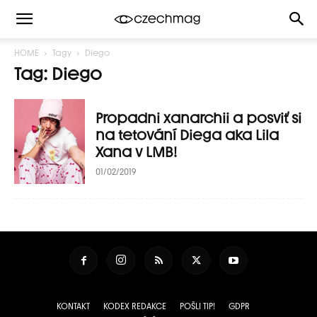
HOME
Tagy
Diego
Tag: Diego
Propadni xanarchii a posviť si
na tetování Diega aka Lila
Xana v LMB!
01/02/2019
KONTAKT
KODEX REDAKCE
POŠLI TIP!
GDPR