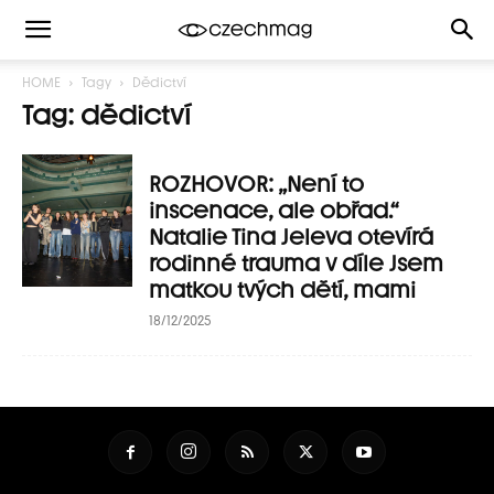
HOME
Tagy
Dědictví
Tag: dědictví
ROZHOVOR: „Není to
inscenace, ale obřad.“
Natalie Tina Jeleva otevírá
rodinné trauma v díle Jsem
matkou tvých dětí, mami
18/12/2025