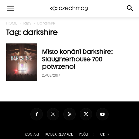
HOME
Tagy
Darkshire
Tag: darkshire
Místo konání Darkshire:
Slaughterhouse 700
potvrzeno!
23/08/2017
KONTAKT
KODEX REDAKCE
POŠLI TIP!
GDPR