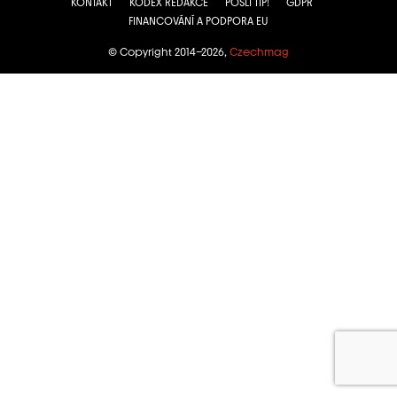
KONTAKT
KODEX REDAKCE
POŠLI TIP!
GDPR
FINANCOVÁNÍ A PODPORA EU
© Copyright 2014–2026,
Czechmag