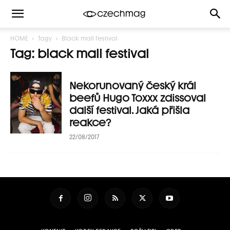
HOME
Tagy
Black mall festival
Tag: black mall festival
Nekorunovaný český král
beefů Hugo Toxxx zdissoval
další festival. Jaká přišla
reakce?
22/08/2017