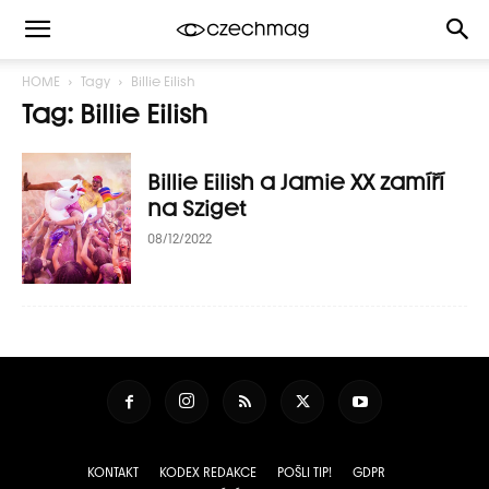
HOME
Tagy
Billie Eilish
Tag: Billie Eilish
Billie Eilish a Jamie XX zamíří
na Sziget
08/12/2022
KONTAKT
KODEX REDAKCE
POŠLI TIP!
GDPR