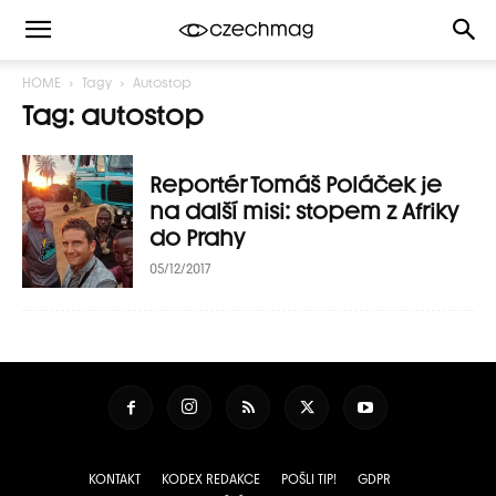
HOME
Tagy
Autostop
Tag: autostop
Reportér Tomáš Poláček je
na další misi: stopem z Afriky
do Prahy
05/12/2017
KONTAKT
KODEX REDAKCE
POŠLI TIP!
GDPR