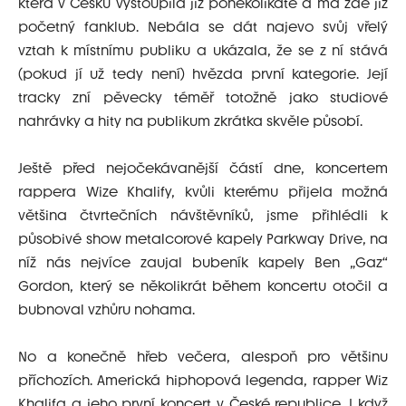
která v Česku vystoupila již poněkolikáté a má zde již
početný fanklub. Nebála se dát najevo svůj vřelý
vztah k místnímu publiku a ukázala, že se z ní stává
(pokud jí už tedy není) hvězda první kategorie. Její
tracky zní pěvecky téměř totožně jako studiové
nahrávky a hity na publikum zkrátka skvěle působí.
Ještě před nejočekávanější částí dne, koncertem
rappera Wize Khalify, kvůli kterému přijela možná
většina čtvrtečních návštěvníků, jsme přihlédli k
působivé show metalcorové kapely Parkway Drive, na
níž nás nejvíce zaujal bubeník kapely Ben „Gaz“
Gordon, který se několikrát během koncertu otočil a
bubnoval vzhůru nohama.
No a konečně hřeb večera, alespoň pro většinu
příchozích. Americká hiphopová legenda, rapper Wiz
Khalifa a jeho první koncert v České republice. I když