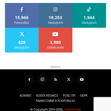
15,966
19,253
1,944
Fanoušků
Sledujících
Sledujících
428
3,980
Sledujících
Odběratelé
Reklama
KONTAKT
KODEX REDAKCE
POŠLI TIP!
GDPR
FINANCOVÁNÍ A PODPORA EU
© Copyright 2014–2026,
Czechmag