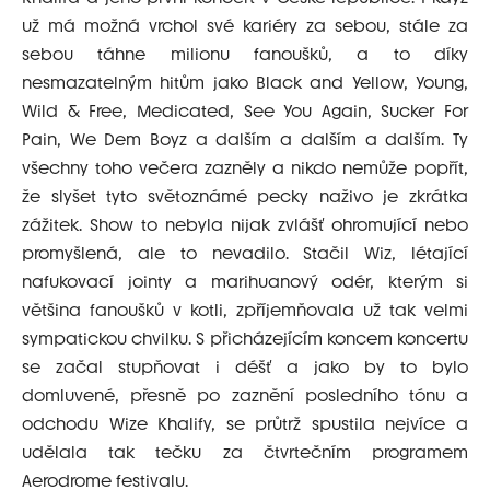
už má možná vrchol své kariéry za sebou, stále za
sebou táhne milionu fanoušků, a to díky
nesmazatelným hitům jako Black and Yellow, Young,
Wild & Free, Medicated, See You Again, Sucker For
Pain, We Dem Boyz a dalším a dalším a dalším. Ty
všechny toho večera zazněly a nikdo nemůže popřít,
že slyšet tyto světoznámé pecky naživo je zkrátka
zážitek. Show to nebyla nijak zvlášť ohromující nebo
promyšlená, ale to nevadilo. Stačil Wiz, létající
nafukovací jointy a marihuanový odér, kterým si
většina fanoušků v kotli, zpříjemňovala už tak velmi
sympatickou chvilku. S přicházejícím koncem koncertu
se začal stupňovat i déšť a jako by to bylo
domluvené, přesně po zaznění posledního tónu a
odchodu Wize Khalify, se průtrž spustila nejvíce a
udělala tak tečku za čtvrtečním programem
Aerodrome festivalu.