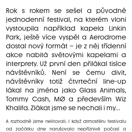
Rok s rokem se sešel a původně
jednodenní festival, na kterém vloni
vystoupila například kapela Linkin
Park, ještě více vyspěl a Aerodrome
dostal nový formát – je z něj třídenní
akce nabitá světovými kapelami a
interprety. Už první den přilákal tisíce
návštěvníků. Není se čemu divit,
návštěvníky totiž čtvrteční line-up
lákal na jména jako Glass Animals,
Tommy Cash, MØ a především Wiz
Khalifa. Zlákat jsme se nechali i my…
A rozhodně jsme nelitovali. I když atmosféru festivalu
od začátku dne narušovalo nepříznivé počasí a