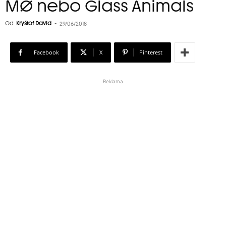
MØ nebo Glass Animals
Od
Kryštof David
-
29/06/2018
Facebook
X
Pinterest
Reklama