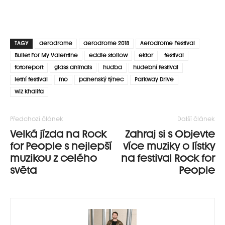
TAGY
aerodrome
aerodrome 2018
Aerodrome Festival
Bullet For My Valentine
eddie stoilow
ektor
festival
fotoreport
glass animals
hudba
hudební festival
letní festival
mo
panenský týnec
Parkway Drive
wiz khalifa
Předchozí článek
Další článek
Velká jízda na Rock
Zahraj si s Objevte
for People s nejlepší
více muziky o lístky
muzikou z celého
na festival Rock for
světa
People