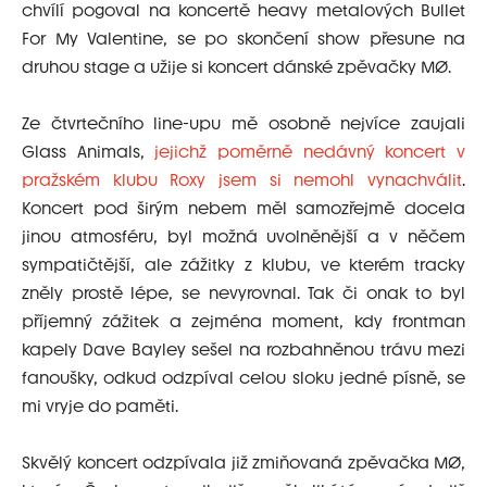
chvílí pogoval na koncertě heavy metalových Bullet
For My Valentine, se po skončení show přesune na
druhou stage a užije si koncert dánské zpěvačky MØ.
Ze čtvrtečního line-upu mě osobně nejvíce zaujali
Glass Animals,
jejichž poměrně nedávný koncert v
pražském klubu Roxy jsem si nemohl vynachválit
.
Koncert pod širým nebem měl samozřejmě docela
jinou atmosféru, byl možná uvolněnější a v něčem
sympatičtější, ale zážitky z klubu, ve kterém tracky
zněly prostě lépe, se nevyrovnal. Tak či onak to byl
příjemný zážitek a zejména moment, kdy frontman
kapely Dave Bayley sešel na rozbahněnou trávu mezi
fanoušky, odkud odzpíval celou sloku jedné písně, se
mi vryje do paměti.
Skvělý koncert odzpívala již zmiňovaná zpěvačka MØ,