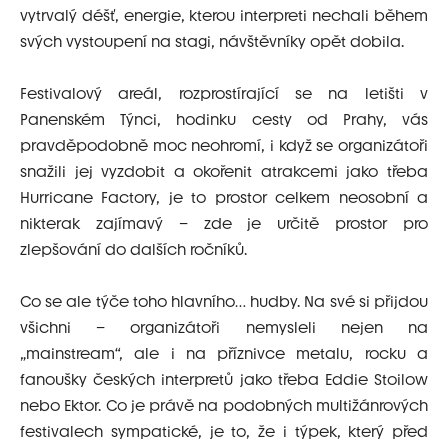
vytrvalý déšť, energie, kterou interpreti nechali během
svých vystoupení na stagi, návštěvníky opět dobila.
Festivalový areál, rozprostírající se na letišti v
Panenském Týnci, hodinku cesty od Prahy, vás
pravděpodobně moc neohromí, i když se organizátoři
snažili jej vyzdobit a okořenit atrakcemi jako třeba
Hurricane Factory, je to prostor celkem neosobní a
nikterak zajímavý – zde je určitě prostor pro
zlepšování do dalších ročníků.
Co se ale týče toho hlavního… hudby. Na své si přijdou
všichni – organizátoři nemysleli nejen na
„mainstream“, ale i na příznivce metalu, rocku a
fanoušky českých interpretů jako třeba Eddie Stoilow
nebo Ektor. Co je právě na podobných multižánrových
festivalech sympatické, je to, že i týpek, který před