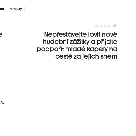
rs
tenisky
Další článek
e
Nepřestávejte lovit nové
hudební zážitky a přijďte
podpořit mladé kapely na
cestě za jejich snem
ry.