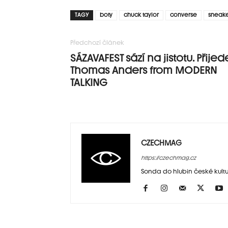
TAGY
boty
chuck taylor
converse
sneake
Předchozí článek
SÁZAVAFEST sází na jistotu. Přijed
Thomas Anders from MODERN
TALKING
CZECHMAG
https://czechmag.cz
Sonda do hlubin české kultu