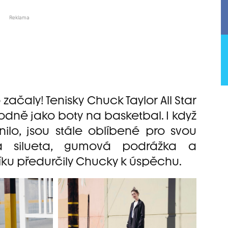
Reklama
 začaly! Tenisky Chuck Taylor All Star
vodně jako boty na basketbal. I když
ěnilo, jsou stále oblíbené pro svou
á silueta, gumová podrážka a
íku předurčily Chucky k úspěchu.