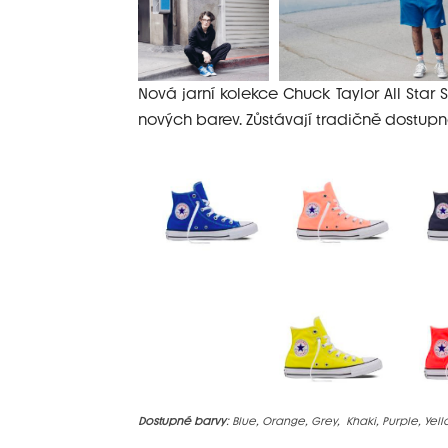
Nová jarní kolekce Chuck Taylor All Star
nových barev. Zůstávají tradičně dostupné
Dostupné barvy
: Blue, Orange, Grey, Khaki, Purple, Yel