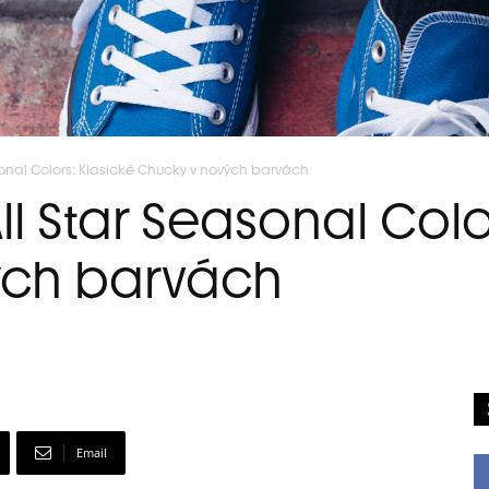
asonal Colors: Klasické Chucky v nových barvách
ll Star Seasonal Colo
ých barvách
Email