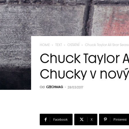
HOME
TEXT
OSTATNÍ
Chuck Taylor All Star Se
Chuck Taylor A
Chucky v nov
Od
CZECHMAG
-
28/03/2017
Facebook
X
Pinterest