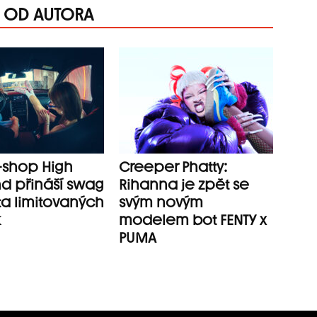
E OD AUTORA
-shop High
Creeper Phatty:
 přináší swag
Rihanna je zpět se
ta limitovaných
svým novým
k
modelem bot FENTY x
PUMA