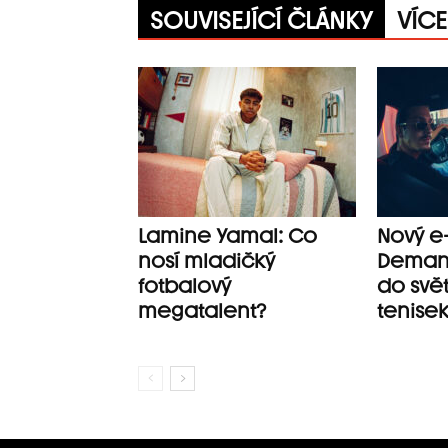
SOUVISEJÍCÍ ČLÁNKY
VÍC
Lamine Yamal: Co
Nový e
nosí mladičký
Demand
fotbalový
do svě
megatalent?
tenise