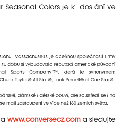
ar Seasonal Colors je k dostání ve
stonu, Massachusetts je dceřinou společností firmy
a za tu dobu si vybudovala reputaci americké původní
ginal Sports Company”™, která je synonymem
huck Taylor® All Star®, Jack Purcell® či One Star®.
 pánské, dámské i dětské obuvi, ale soustředí se i na
e mají zastoupení ve více než 160 zemích světa.
 na
www.conversecz.com
a sledujte