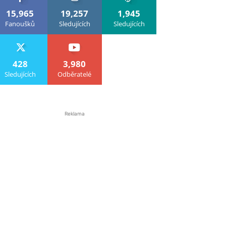
15,965
19,257
1,945
Fanoušků
Sledujících
Sledujících
428
3,980
Sledujících
Odběratelé
Reklama