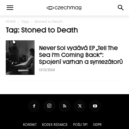
HOME
Tagy
Stoned to Death
Tag: Stoned to Death
Never Sol vydává EP „Tell The
Sea I’m Coming Back“:
Spojení varhan a syntezátorů
13/12/2024
KONTAKT
KODEX REDAKCE
POŠLI TIP!
GDPR