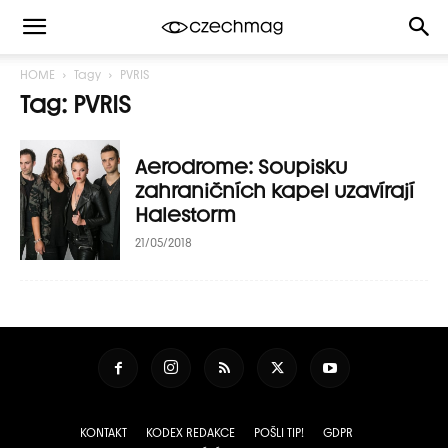
HOME
Tagy
PVRIS
Tag: PVRIS
Aerodrome: Soupisku
zahraničních kapel uzavírají
Halestorm
21/05/2018
KONTAKT
KODEX REDAKCE
POŠLI TIP!
GDPR