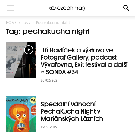
HOME
Tagy
Pechakucha night
Tag: pechakucha night
Jiří Havlíček a výstava ve
Fotograf Gallery, podcast
Vývařovna, Exit festival a další
~ SONDA #34
28/02/2021
Speciální vánoční
PechaKucha Night v
Mariánských Lázních
15/12/2016