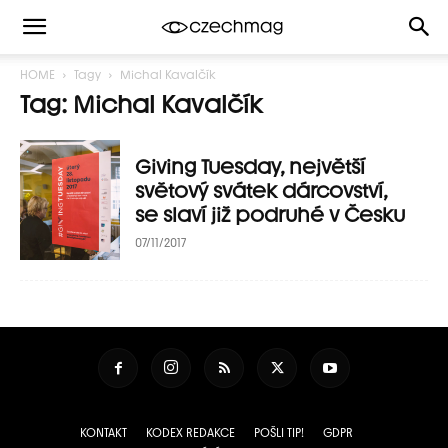
HOME
Tagy
Michal Kavalčík
Tag: Michal Kavalčík
Giving Tuesday, největší
světový svátek dárcovství,
se slaví již podruhé v Česku
07/11/2017
KONTAKT
KODEX REDAKCE
POŠLI TIP!
GDPR