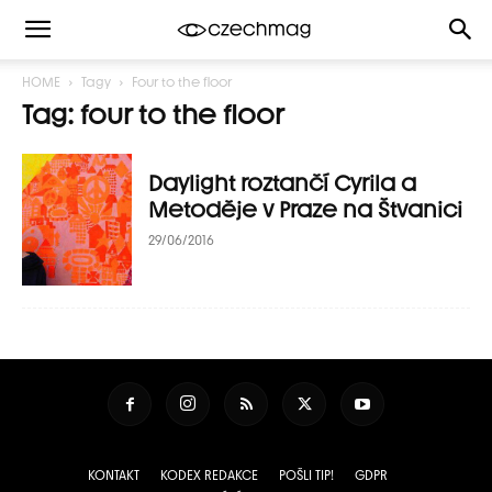
HOME
Tagy
Four to the floor
Tag: four to the floor
Daylight roztančí Cyrila a
Metoděje v Praze na Štvanici
29/06/2016
KONTAKT
KODEX REDAKCE
POŠLI TIP!
GDPR