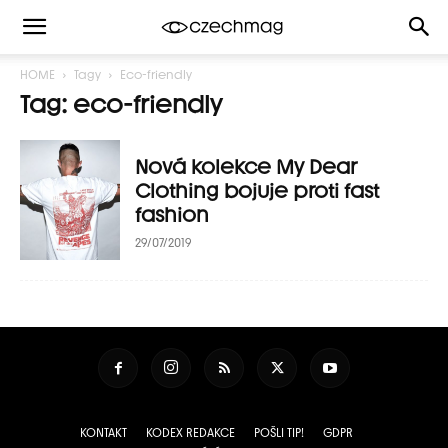
HOME
Tagy
Eco-friendly
Tag: eco-friendly
Nová kolekce My Dear
Clothing bojuje proti fast
fashion
29/07/2019
KONTAKT
KODEX REDAKCE
POŠLI TIP!
GDPR