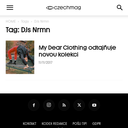
HOME
Tagy
DJs Nrmn
Tag: DJs Nrmn
My Dear Clothing odtajňuje
novou kolekci
11/11/2017
KONTAKT
KODEX REDAKCE
POŠLI TIP!
GDPR