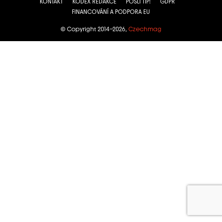
KONTAKT
KODEX REDAKCE
POŠLI TIP!
GDPR
FINANCOVÁNÍ A PODPORA EU
© Copyright 2014–2026,
Czechmag