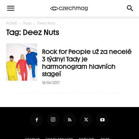
HOME
Tagy
Deez Nuts
Tag: Deez Nuts
Rock for People už za necelé
3 týdny! Tady je
harmonogram hlavních
stageí
18/06/2017