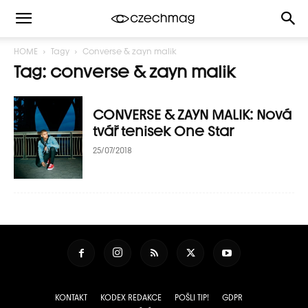
HOME
Tagy
Converse & zayn malik
Tag: converse & zayn malik
CONVERSE & ZAYN MALIK: Nová
tvář tenisek One Star
25/07/2018
KONTAKT
KODEX REDAKCE
POŠLI TIP!
GDPR