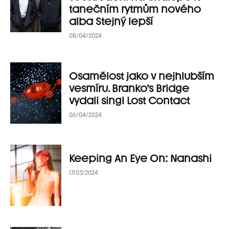
tanečním rytmům nového
alba Stejný lepší
08/04/2024
Osamělost jako v nejhlubším
vesmíru. Branko’s Bridge
vydali singl Lost Contact
06/04/2024
Keeping An Eye On: Nanashi
17/03/2024