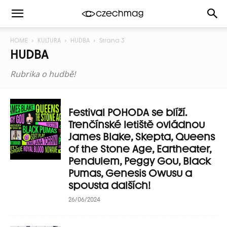
HOME
KULTURA
HUDBA
Strana 3
HUDBA
Rubrika o hudbě!
Festival POHODA se blíží.
Trenčínské letiště ovládnou
James Blake, Skepta, Queens
of the Stone Age, Eartheater,
Pendulem, Peggy Gou, Black
Pumas, Genesis Owusu a
spousta dalších!
26/06/2024