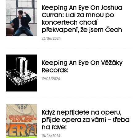
Keeping An Eye On Joshua
Curran: Lidi za mnou po
koncertech chodí
překvapení, že jsem Čech
23/06/2024
Keeping An Eye On Věžáky
Records:
19/06/2024
Když nepřijdete na operu,
přijde opera za vámi – třeba
na rave!
18/06/2024