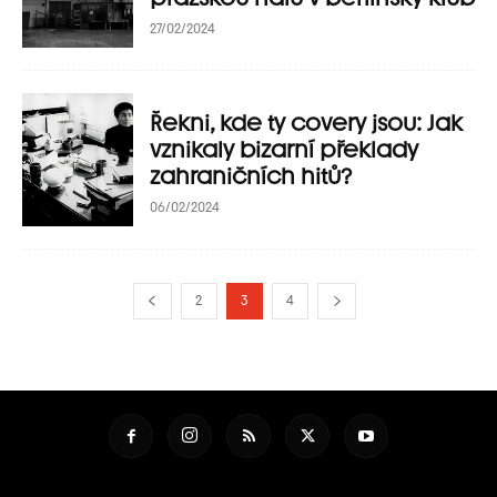
27/02/2024
Řekni, kde ty covery jsou: Jak
vznikaly bizarní překlady
zahraničních hitů?
06/02/2024
2
3
4