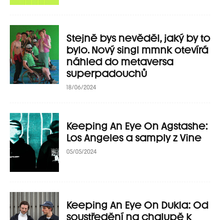
Stejně bys nevěděl, jaký by to
bylo. Nový singl mmnk otevírá
náhled do metaversa
superpadouchů
18/06/2024
Keeping An Eye On Agstashe:
Los Angeles a samply z Vine
05/05/2024
Keeping An Eye On Dukla: Od
soustředění na chalupě k