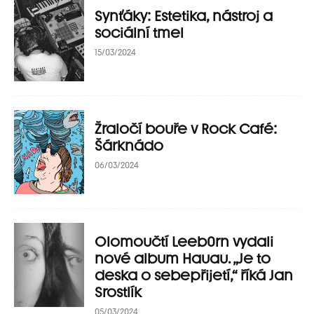
Synťáky: Estetika, nástroj a
sociální tmel
15/03/2024
Žraločí bouře v Rock Café:
Šárknádo
06/03/2024
Olomoučtí Leeb0rn vydali
nové album Hauau. „Je to
deska o sebepřijetí,“ říká Jan
Srostlík
05/03/2024