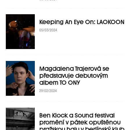
Keeping An Eye On: LAOKOON
05/03/2024
Magdalena Trajerová se
představuje debutovým
albem TO ONY
29/02/2024
Ben Klock a Sound festival
promění v pátek opuštěnou
pražskou halu v berlínský klub